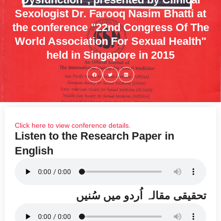
Sexologist Dr. Farooq Nasim Bhatti at
the conference "22nd Congress Of The
World Association For Sexual Health"
held in Singapore in 2015
Click here to view conference details.
Listen to the Research Paper in
English
تحقیقی مقالہ اُردو میں سُنیں