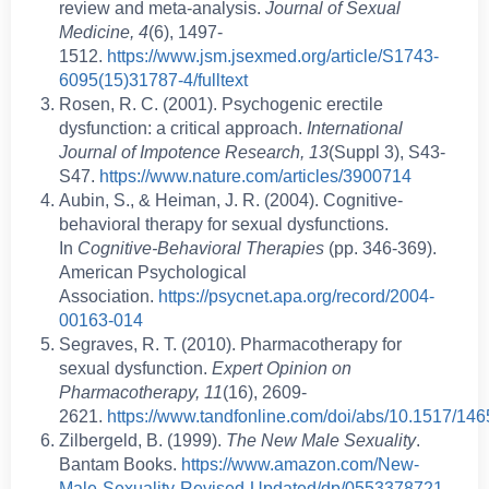
review and meta-analysis.
Journal of Sexual
Medicine, 4
(6), 1497-
1512.
https://www.jsm.jsexmed.org/article/S1743-
6095(15)31787-4/fulltext
Rosen, R. C. (2001). Psychogenic erectile
dysfunction: a critical approach.
International
Journal of Impotence Research, 13
(Suppl 3), S43-
S47.
https://www.nature.com/articles/3900714
Aubin, S., & Heiman, J. R. (2004). Cognitive-
behavioral therapy for sexual dysfunctions.
In
Cognitive-Behavioral Therapies
(pp. 346-369).
American Psychological
Association.
https://psycnet.apa.org/record/2004-
00163-014
Segraves, R. T. (2010). Pharmacotherapy for
sexual dysfunction.
Expert Opinion on
Pharmacotherapy, 11
(16), 2609-
2621.
https://www.tandfonline.com/doi/abs/10.1517/1
Zilbergeld, B. (1999).
The New Male Sexuality
.
Bantam Books.
https://www.amazon.com/New-
Male-Sexuality-Revised-Updated/dp/0553378721