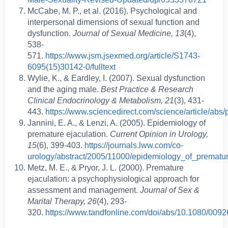
McCabe, M. P., et al. (2016). Psychological and
interpersonal dimensions of sexual function and
dysfunction.
Journal of Sexual Medicine, 13
(4),
538-
571.
https://www.jsm.jsexmed.org/article/S1743-
6095(15)30142-0/fulltext
Wylie, K., & Eardley, I. (2007). Sexual dysfunction
and the aging male.
Best Practice & Research
Clinical Endocrinology & Metabolism, 21
(3), 431-
443.
https://www.sciencedirect.com/science/article/ab
Jannini, E. A., & Lenzi, A. (2005). Epidemiology of
premature ejaculation.
Current Opinion in Urology,
15
(6), 399-403.
https://journals.lww.com/co-
urology/abstract/2005/11000/epidemiology_of_prematur
Metz, M. E., & Pryor, J. L. (2000). Premature
ejaculation: a psychophysiological approach for
assessment and management.
Journal of Sex &
Marital Therapy, 26
(4), 293-
320.
https://www.tandfonline.com/doi/abs/10.1080/00