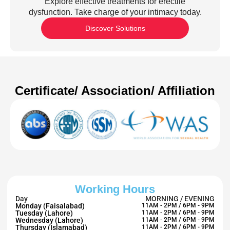
Explore effective treatments for erectile
dysfunction. Take charge of your intimacy today.
Discover Solutions
Certificate/ Association/ Affiliation
Working Hours
Day
MORNING / EVENING
Monday (Faisalabad)
11AM - 2PM / 6PM - 9PM
Tuesday (Lahore)
11AM - 2PM / 6PM - 9PM
Wednesday (Lahore)
11AM - 2PM / 6PM - 9PM
Thursday (Islamabad)
11AM - 2PM / 6PM - 9PM