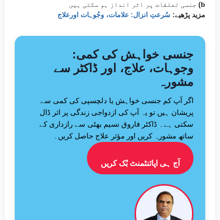
(b
جنسی تعلقات پر اثر انداز ہو سکتی ہیں
مزید پڑھیے:
سُرعتِ انزال: علامات، وجُوہات اورعلاج
جنسی خواہش کی کمی:
وجوہات، علاج، اور ڈاکٹر سے
مشورہ
اگر آپ کم جنسی خواہش یا دلچسپی کی کمی سے
پریشان ہیں تو یہ آپ کی ازدواجی زندگی پر اثر ڈال
سکتی ہے۔ ڈاکٹر فاروق نسیم بھٹی سے رازداری کے
ساتھ مشورہ کریں اور مؤثر علاج حاصل کریں۔
آج ہی اپائنٹمنٹ بُک کریں