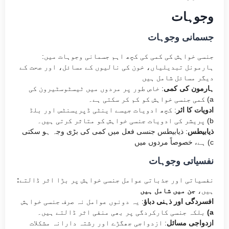
وجوہات
جسمانی وجوہات
:جنسی خواہش کی کمی کی کچھ اہم جسمانی وجوہات میں
ہارمونل تبدیلیاں، خون کی نالیوں کے مسائل، اور صحت کے
دیگر مسائل شامل ہیں
ہارمون کی کمی
: خاص طور پر مردوں میں ٹیسٹوسٹیرون کی
کمی جنسی خواہش کو کم کر سکتی ہے۔ (a
ادویات کا اثر
: کچھ ادویات جیسے اینٹی ڈپریسنٹس اور بلڈ
پریشر کی ادویات جنسی خواہش کو متاثر کرتی ہیں۔ (b
ذیابیطس
: ذیابیطس جنسی فعل میں کمی کی بڑی وجہ ہو سکتی
ہے، خصوصاً مردوں میں (c​
نفسیاتی وجوہات
نفسیاتی اور جذباتی عوامل جنسی خواہش پر بڑا اثر ڈالتے
:
ہیں،
جن میں شامل ہیں
افسردگی اور ذہنی دباؤ
: یہ دونوں عوامل نہ صرف جنسی خواہش
(a
بلکہ جنسی کارکردگی پر بھی منفی اثر ڈالتے ہیں۔
ازدواجی مسائل
: ازدواجی جھگڑے اور رشتہ دارانہ مشکلات