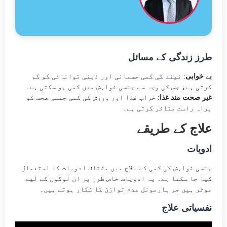
طرز زندگی کے مسائل
بے خوابی
: نیند کی کمی جسمانی اور ذہنی توانائی کو کم
کرتی ہے، جس کی وجہ سے جنسی خواہش میں کمی ہو سکتی ہے۔
غیر صحت مند غذا
: خراب غذا اور ورزش کی کمی جنسی صحت کو
براہ راست متاثر کرتی ہے۔
علاج کے طریقے
ادویات
جنسی خواہش کی کمی کے علاج میں مختلف ادویات کا استعمال
کیا جا سکتا ہے۔ یہ ادویات خاص طور پر ان لوگوں کے لیے
موثر ہیں جو ہارمونل عدم توازن کا شکار ہوتے ہیں​۔
نفسیاتی علاج