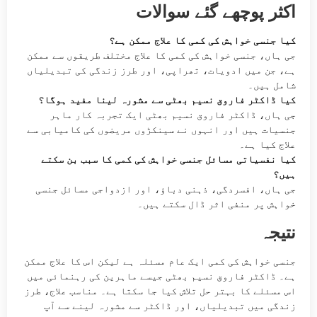
اکثر پوچھے گئے سوالات
کیا جنسی خواہش کی کمی کا علاج ممکن ہے؟
جی ہاں، جنسی خواہش کی کمی کا علاج مختلف طریقوں سے ممکن
ہے، جن میں ادویات، تھراپی، اور طرز زندگی کی تبدیلیاں
شامل ہیں۔
کیا ڈاکٹر فاروق نسیم بھٹی سے مشورہ لینا مفید ہوگا؟
جی ہاں، ڈاکٹر فاروق نسیم بھٹی ایک تجربہ کار ماہر
جنسیات ہیں اور انہوں نے سینکڑوں مریضوں کی کامیابی سے
علاج کیا ہے۔
کیا نفسیاتی مسائل جنسی خواہش کی کمی کا سبب بن سکتے
ہیں؟
جی ہاں، افسردگی، ذہنی دباؤ، اور ازدواجی مسائل جنسی
خواہش پر منفی اثر ڈال سکتے ہیں۔
نتیجہ
جنسی خواہش کی کمی ایک عام مسئلہ ہے لیکن اس کا علاج ممکن
ہے۔ ڈاکٹر فاروق نسیم بھٹی جیسے ماہرین کی رہنمائی میں
اس مسئلے کا بہتر حل تلاش کیا جا سکتا ہے۔ مناسب علاج، طرز
زندگی میں تبدیلیاں، اور ڈاکٹر سے مشورہ لینے سے آپ