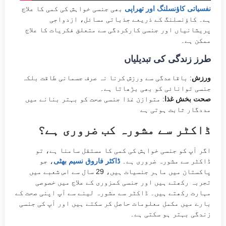
نفسیاتی کاؤنسلنگ اور تھراپی
بھی جنسی خواہش کی کمی کا علاج
ہے۔ کاؤنسلنگ کے ذریعے جذباتی مسائل، ازدواجی
پریشانیاں اور جنسی کارکردگی سے متعلق فکریات کا علاج
ممکن ہے۔
طرز زندگی کی تبدیلیاں
ورزش
: باقاعدگی سے ورزش کرنا نہ صرف جسمانی طاقت بلکہ
جنسی توانائی کو بھی بڑھاتا ہے۔
صحت بخش غذا
: متوازن غذا جنسی صحت کو بہتر بنانے میں
ڈاکٹر سے مشورہ کب ضروری ہے؟
اگر آپ کو جنسی خواہش کی کمی کا مستقل سامنا ہے، تو
ڈاکٹر سے مشورہ ضروری ہے۔
ڈاکٹر فاروق نسیم بھٹی
، جو
پاکستان میں ماہر جنسیات ہیں، 29 سال سے اس شعبے میں
تجربہ رکھتے ہیں اور جنسی کمزوری کے علاج میں خصوصی
مہارت رکھتے ہیں۔ ڈاکٹر سے مشورہ لینے سے آپ اپنی صحت کے
بارے میں مکمل معلومات حاصل کر سکتے ہیں اور آپ کی جنسی
زندگی بہتر ہو سکتی ہے۔