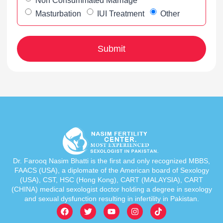
Non Consummated Marriage
Masturbation
IUI Treatment
Other
Dr. Farooq Nasim Bhatti is the first and only recognized MBBS,
FAACS (USA), a diplomate of the American board of Sexology
(USA), CST, HSC (Hong Kong), CART (MALAYSIA), CART
(CHINA) medical sexologist doctor holding a degree in sexology
and sexual dysfunction resulting in infertility in Pakistan.