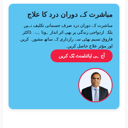
مباشرت کے دوران درد کا علاج
مباشرت کے دوران درد صرف جسمانی تکلیف نہیں
بلکہ ازدواجی زندگی پر بھی اثر انداز ہوتا ہے۔ ڈاکٹر
فاروق نسیم بھٹی سے رازداری کے ساتھ مشورہ کریں
اور مؤثر علاج حاصل کریں۔
آج ہی اپائنٹمنٹ بُک کریں