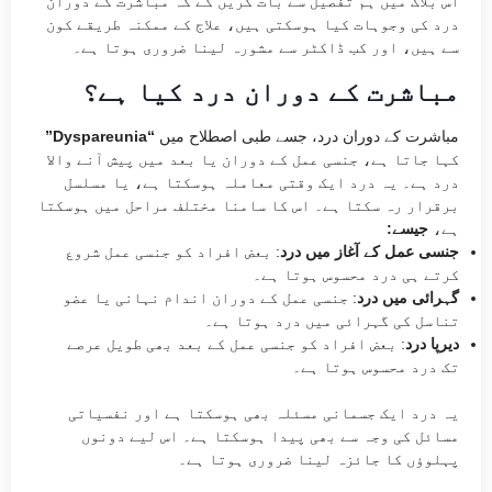
اس بلاگ میں ہم تفصیل سے بات کریں گے کہ مباشرت کے دوران
درد کی وجوہات کیا ہوسکتی ہیں، علاج کے ممکنہ طریقے کون
سے ہیں، اور کب ڈاکٹر سے مشورہ لینا ضروری ہوتا ہے۔
مباشرت کے دوران درد کیا ہے؟
مباشرت کے دوران درد، جسے طبی اصطلاح میں
“Dyspareunia”
کہا جاتا ہے، جنسی عمل کے دوران یا بعد میں پیش آنے والا
درد ہے۔ یہ درد ایک وقتی معاملہ ہوسکتا ہے، یا مسلسل
برقرار رہ سکتا ہے۔ اس کا سامنا مختلف مراحل میں ہوسکتا
ہے،
جیسے:
جنسی عمل کے آغاز میں درد
: بعض افراد کو جنسی عمل شروع
کرتے ہی درد محسوس ہوتا ہے۔
گہرائی میں درد
: جنسی عمل کے دوران اندام نہانی یا عضو
تناسل کی گہرائی میں درد ہوتا ہے۔
دیرپا درد
: بعض افراد کو جنسی عمل کے بعد بھی طویل عرصے
تک درد محسوس ہوتا ہے۔
یہ درد ایک جسمانی مسئلہ بھی ہوسکتا ہے اور نفسیاتی
مسائل کی وجہ سے بھی پیدا ہوسکتا ہے۔ اس لیے دونوں
پہلوؤں کا جائزہ لینا ضروری ہوتا ہے۔