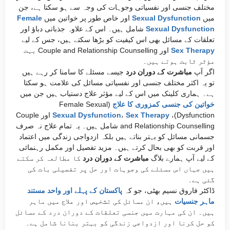
مختلف جنسی اور نفسیاتی وجوہات کی وجہ سے ہو سکتا ہے، جن
میں
Sexual Dysfunction
اور خاص طور پر خواتین میں
Female
Sexual Dysfunction
شامل ہیں۔ اس کے علاوہ جذباتی دباؤ اور
تعلقات کے مسائل بھی اس کیفیت کو بڑھا سکتے ہیں، جس کے لیے
Sex Therapy
اور Couple and Relationship Counselling بہت
مؤثر ثابت ہوتے ہیں۔
اگر آپ
مباشرت کے دوران درد
جیسے مسئلے کا سامنا کر رہے ہیں
تو یہ اکثر مختلف جنسی اور نفسیاتی مسائل کی علامت ہو سکتا
ہے۔ ہماری کلینک میں اس کے لیے مؤثر علاج دستیاب ہیں جن میں
خواتین کی جنسی کمزوری کا علاج
(Female Sexual
Dysfunction)،
Sex Therapy
،
Sexual Dysfunction
اور Couple
and Relationship Counselling شامل ہیں۔ یہ تمام علاج نہ صرف
جسمانی مسائل کو بہتر بناتے ہیں بلکہ ازدواجی زندگی میں اعتماد
اور قربت کو بھی بحال کرتے ہیں۔ مزید تفصیل اور مکمل رہنمائی
کے لیے آپ ہمارے بلاگ
مباشرت کے دوران درد
کا مطالعہ کر سکتے
ہیں جہاں اس مسئلے کی وجوہات اور حل پر تفصیلی بات کی
گئی ہے۔
ڈاکٹر فاروق نسیم بھٹی، جو کہ
پاکستان کے پہلے اور واحد مستند
ماہر جنسیات
ہیں، ان مسائل کی تشخیص اور علاج میں ماہر
ہیں۔ ان کی مہارت میں جنسی تعلقات کے دوران درد کے مسائل
کو حل کرنا اور ازدواجی زندگی کو بہتر بنانا شامل ہے۔