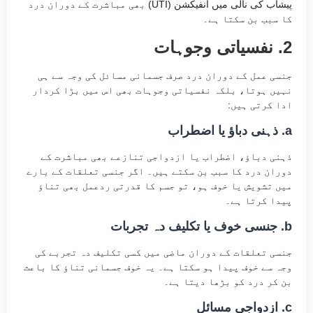
پیشاب کی نالی میں انفیکشن (UTI) بھی مباشرت کے دوران درد
کا سبب بن سکتا ہے۔
2. نفسیاتی وجوہات
جنسی عمل کے دوران درد صرف جسمانی مسائل کی وجہ سے ہی
نہیں ہوتا، بلکہ نفسیاتی وجوہات بھی اس میں بڑا کردار
ادا کرتی ہیں:
a. ذہنی دباؤ یا اضطراب
ذہنی دباؤ، اضطراب یا ازدواجی تنازعے بھی مباشرت کے
دوران درد کا سبب بن سکتے ہیں۔ اگر جنسی تعلقات کے بارے
میں تشویش یا خوف ہو، تو جسم کا قدرتی ردعمل بھی تناؤ
پیدا کرتا ہے۔
b. جنسی خوف یا تکلیف دہ تجربات
جنسی تعلقات کے دوران ماضی میں کسی تکلیف دہ تجربے کی
وجہ سے خوف پیدا ہو سکتا ہے۔ یہ خوف جسمانی تناؤ کا باعث
بن کر درد کو بڑھا دیتا ہے۔
c. ازدواجی مسائل