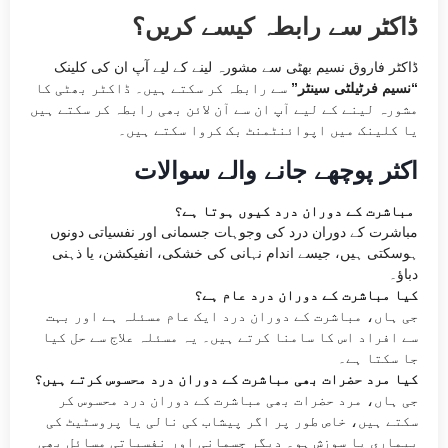
ڈاکٹر سے رابطہ کیسے کریں؟
ڈاکٹر فاروق نسیم بھٹی سے مشورہ لینے کے لیے آپ ان کی کلینک
“نسیم فرٹیلٹی سینٹر”
سے رابطہ کر سکتے ہیں۔ ڈاکٹر بھٹی کا
مشورہ لینے کے لیے آپ ان سے آن لائن بھی رابطہ کر سکتے ہیں
یا کلینک میں اپوائنٹمنٹ بک کروا سکتے ہیں۔
اکثر پوچھے جانے والے سوالات
مباشرت کے دوران درد کیوں ہوتا ہے؟
مباشرت کے دوران درد کی وجوہات جسمانی اور نفسیاتی دونوں
ہوسکتی ہیں، جیسے اندام نہانی کی خشکی، انفیکشن، یا ذہنی
دباؤ۔
کیا مباشرت کے دوران درد عام ہے؟
جی ہاں، مباشرت کے دوران درد ایک عام مسئلہ ہے اور بہت
سے افراد اس کا سامنا کرتے ہیں۔ یہ مسئلہ علاج سے حل کیا
جا سکتا ہے۔
کیا مرد حضرات بھی مباشرت کے دوران درد محسوس کرتے ہیں؟
جی ہاں، مرد حضرات بھی مباشرت کے دوران درد محسوس کر
سکتے ہیں، خاص طور پر اگر پیشاب کی نالی یا پروسٹی
ٹ کی
بیماری یا سوزش ہو۔ دیگر جسمانی اور نفسیاتی مسائل بھی