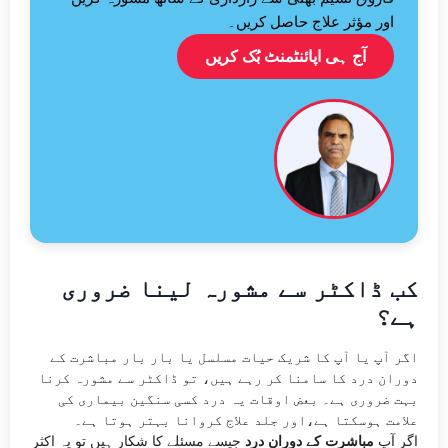
اور مؤثر علاج حاصل کریں۔
آج ہی اپائنٹمنٹ بُک کریں
کب ڈاکٹر سے مشورہ لینا ضروری
ہے؟
اگر آپ یا آپ کا شریک حیات مسلسل یا بار بار مباشرت کے
دوران درد کا سامنا کر رہے ہیں، تو ڈاکٹر سے مشورہ کرنا
بہت ضروری ہے۔ بعض اوقات یہ درد کسی سنگین بیماری کی
علامت ہوسکتا ہے،اور جلد علاج کروانا بہتر ہوتا ہے۔
اگر آپ
مباشرت کے دوران درد
جیسے مسئلے کا شکار ہیں تو یہ اکثر