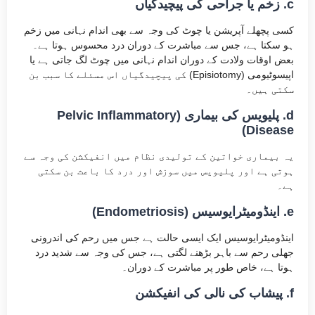
c. زخم یا جراحی کی پیچیدگیاں
کسی پچھلے آپریشن یا چوٹ کی وجہ سے بھی اندام نہانی میں زخم
ہو سکتا ہے، جس سے مباشرت کے دوران درد محسوس ہوتا ہے۔
بعض اوقات ولادت کے دوران اندام نہانی میں چوٹ لگ جاتی ہے یا
اپیسوٹیومی (Episiotomy) کی پیچیدگیاں اس مسئلے کا سبب بن
سکتی ہیں۔
d. پلیویس کی بیماری (Pelvic Inflammatory
Disease)
یہ بیماری خواتین کے تولیدی نظام میں انفیکشن کی وجہ سے
ہوتی ہے اور پلیویس میں سوزش اور درد کا باعث بن سکتی
ہے۔
e. اینڈومیٹرایوسیس (Endometriosis)
اینڈومیٹرایوسیس ایک ایسی حالت ہے جس میں رحم کی اندرونی
جھلی رحم سے باہر بڑھنے لگتی ہے، جس کی وجہ سے شدید درد
ہوتا ہے، خاص طور پر مباشرت کے دوران۔
f. پیشاب کی نالی کی انفیکشن