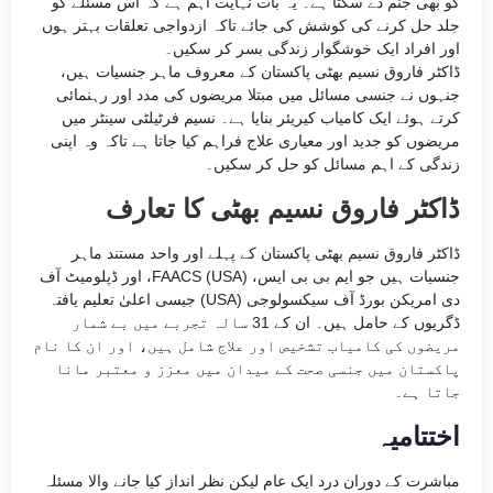
کو بھی جنم دے سکتا ہے۔ یہ بات نہایت اہم ہے کہ اس مسئلے کو
جلد حل کرنے کی کوشش کی جائے تاکہ ازدواجی تعلقات بہتر ہوں
اور افراد ایک خوشگوار زندگی بسر کر سکیں۔
ڈاکٹر فاروق نسیم بھٹی پاکستان کے معروف ماہر جنسیات ہیں،
جنہوں نے جنسی مسائل میں مبتلا مریضوں کی مدد اور رہنمائی
کرتے ہوئے ایک کامیاب کیریئر بنایا ہے۔ نسیم فرٹیلٹی سینٹر میں
مریضوں کو جدید اور معیاری علاج فراہم کیا جاتا ہے تاکہ وہ اپنی
زندگی کے اہم مسائل کو حل کر سکیں۔
ڈاکٹر فاروق نسیم بھٹی کا تعارف
ڈاکٹر فاروق نسیم بھٹی پاکستان کے پہلے اور واحد مستند ماہر
جنسیات ہیں جو ایم بی بی ایس، FAACS (USA)، اور ڈپلومیٹ آف
دی امریکن بورڈ آف سیکسولوجی (USA) جیسی اعلیٰ تعلیم یافتہ
ڈگریوں کے حامل ہیں۔ ان کے 31 سالہ تجربے میں بے شمار
مریضوں کی کامیاب تشخیص اور علاج شامل ہیں، اور ان کا نام
پاکستان میں جنسی صحت کے میدان میں معزز و معتبر مانا
جاتا ہے۔
اختتامیہ
مباشرت کے دوران درد ایک عام لیکن نظر انداز کیا جانے والا مسئلہ