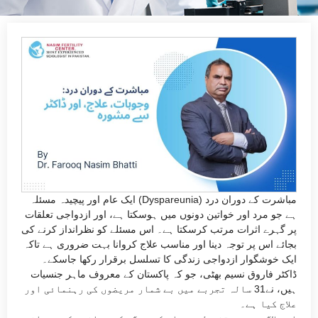
مباشرت کے دوران درد (Dyspareunia) ایک عام اور پیچیدہ مسئلہ
ہے جو مرد اور خواتین دونوں میں ہوسکتا ہے، اور ازدواجی تعلقات
پر گہرے اثرات مرتب کرسکتا ہے۔ اس مسئلے کو نظرانداز کرنے کی
بجائے اس پر توجہ دینا اور مناسب علاج کروانا بہت ضروری ہے تاکہ
ایک خوشگوار ازدواجی زندگی کا تسلسل برقرار رکھا جاسکے۔
ڈاکٹر فاروق نسیم بھٹی، جو کہ پاکستان کے معروف ماہر جنسیات
ہیں، نے31 سالہ تجربے میں بے شمار مریضوں کی رہنمائی اور
علاج کیا ہے۔