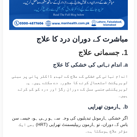
مباشرت کے دوران درد کا علاج
1. جسمانی علاج
a. اندام نہانی کی خشکی کا علاج
اندام نہانی کی خشکی کے علاج کے لیے، ڈاکٹر پانی پر مبنی
لوبریکنٹ استعمال کرنے کا مشورہ دے سکتے ہیں۔ یہ
لوبریکنٹس جنسی عمل کے دوران رگڑ اور درد کو کم کرتے
ہیں۔
b. ہارمون تھراپی
اگر خشکی ہارمونل تبدیلیوں کی وجہ سے ہو رہی ہو، جیسے سن
یاس کے دوران، تو ہارمون ریپلیسمنٹ تھراپی (HRT) بھی ایک
مؤثر علاج ہوسکتا ہے۔