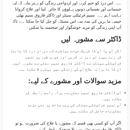
ہے۔ اس درد کو ختم کرنے اور ازدواجی زندگی کو بہتر بنانے کے لیے
جسمانی اور نفسیاتی دونوں پہلوؤں کا جائزہ لینا اور علاج کروانا
نہایت اہم ہے۔ نسیم فرٹیلٹی سینٹر اور ڈاکٹر فاروق نسیم بھٹی
جیسے ماہرین کی مدد سے اس مسئلے کو حل کیا جا سکتا ہے، تاکہ
آپ اپنی زندگی کو مزید خوشگوار اور صحتمند بنا سکیں۔
ڈاکٹر سے مشورہ لیں
اگر آپ یا آپ کا شریک حیات مباشرت کے دوران درد کا سامنا
کر رہے ہیں، تو دیر نہ کریں اور فوری طور پر نسیم
فرٹیلٹی سینٹر سے ڈاکٹر فاروق نسیم بھٹی سے مشورہ لیں۔
ان کا ماہرانہ علاج آپ کی زندگی میں بہتری لا سکتا ہے۔
مزید سوالات اور مشورے کے لیے:
آپ ڈاکٹر فاروق نسیم بھٹی سے براہ راست رابطہ کر
سکتے ہیں۔
آپ نسیم فرٹیلٹی سینٹر کی ویب سائٹ پر بھی مزید
معلومات حاصل کر سکتے ہیں۔
اگر آپ کو کسی بھی قسم کے مشورے یا علاج کی ضرورت ہو تو
ڈاکٹر فاروق نسیم بھٹی سے بلا جھجھک رابطہ کریں۔