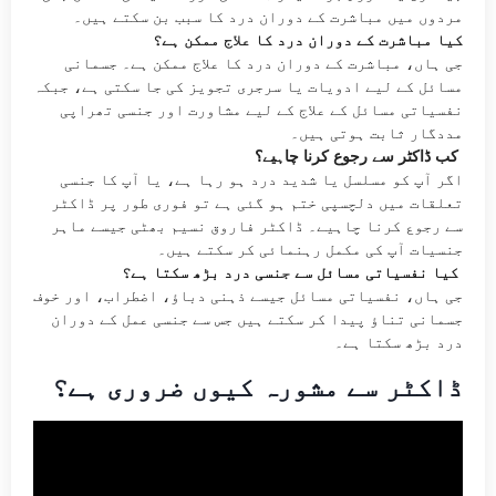
مردوں میں مباشرت کے دوران درد کا سبب بن سکتے ہیں۔
کیا مباشرت کے دوران درد کا علاج ممکن ہے؟
جی ہاں، مباشرت کے دوران درد کا علاج ممکن ہے۔ جسمانی
مسائل کے لیے ادویات یا سرجری تجویز کی جا سکتی ہے، جبکہ
نفسیاتی مسائل کے علاج کے لیے مشاورت اور جنسی تھراپی
مددگار ثابت ہوتی ہیں۔
کب ڈاکٹر سے رجوع کرنا چاہیے؟
اگر آپ کو مسلسل یا شدید درد ہو رہا ہے، یا آپ کا جنسی
تعلقات میں دلچسپی ختم ہو گئی ہے تو فوری طور پر ڈاکٹر
سے رجوع کرنا چاہیے۔ ڈاکٹر فاروق نسیم بھٹی جیسے ماہر
جنسیات آپ کی مکمل رہنمائی کر سکتے ہیں۔
کیا نفسیاتی مسائل سے جنسی درد بڑھ سکتا ہے؟
جی ہاں، نفسیاتی مسائل جیسے ذہنی دباؤ، اضطراب، اور خوف
جسمانی تناؤ پیدا کر سکتے ہیں جس سے جنسی عمل کے دوران
درد بڑھ سکتا ہے۔
ڈاکٹر سے مشورہ کیوں ضروری ہے؟