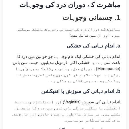
مباشرت کے دوران درد کی وجوہات
1. جسمانی وجوہات
مباشرت کے دوران درد کی جسمانی وجوہات مختلف ہوسکتی
ہیں،
اور ان میں شامل ہیں:
a. اندام نہانی کی خشکی
اندام نہانی کی خشکی ایک عام وجہ ہے جو خواتین میں درد کا
باعث بنتی ہے۔ یہ خشکی اکثر ہارمونل تبدیلیوں، جیسے سن یاس
(Menopause)، دوران حمل، یا دودھ پلانے کے دوران پیدا
ہوتی ہے۔ اس کے علاوہ، خواتین میں جنسی تحریک مکمل نہ
ہونے کی وجہ سے بھی خشکی ہو سکتی ہے۔
b. اندام نہانی کی سوزش یا انفیکشن
اندام نہانی کی سوزش (Vaginitis) اور انفیکشنز، جیسے یسٹ
انفیکشن یا بیکٹیریا کی بڑھوتری، بھی درد کا باعث بن
سکتی ہیں۔ یہ مسائل عام طور پر جلن، خارش، اور خارج شدہ
مادہ کے ساتھ ظاہر ہوتے ہیں۔