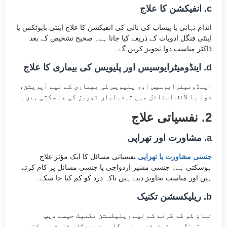
c. انفیکشن کا علاج
اندام نہانی یا پیشاب کی نالی کی انفیکشن کا علاج اینٹی بایوٹکس یا
اینٹی فنگل ادویات کے ذریعے کیا جاتا ہے۔ صحیح تشخیص کے بعد
ڈاکٹر مناسب دوا تجویز کریں گے۔
d. اینڈومیٹرایوسیس اور پلیویس کی بیماری کا علاج
اینڈومیٹرایوسیس اور پلیویس کی بیماری کے لیے آپریشن،
دوا یا لائف اسٹائل میں تبدیلیاں تجویز کی جا سکتی ہیں۔
2. نفسیاتی علاج
a. مشاورت اور تھراپی
جنسی مشاورت یا تھراپی
نفسیاتی مسائل کا ایک مؤثر علاج
ہوسکتی ہے۔ جنسی مشیر ازدواجی یا جنسی مسائل پر کام کرتے
ہیں اور مناسب تجاویز دیتے ہیں تاکہ درد کو کم کیا جا سکے۔
b. ریلیکسشن تکنیک
تناؤ کو کم کرنے کے لیے ریلیکسشن تکنیک جیسے دیپ
بریتھنگ، میڈیٹیشن، یا یوگا بہت مددگار ثابت ہوسکتے