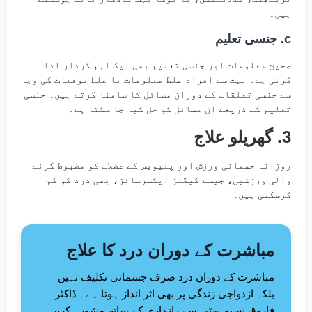
ہیں۔
c. جنسی تعلیم
صحیح معلومات اور جنسی تعلیم بھی ایک اہم کردار ادا
کرتی ہے۔ بہت سے افراد غلط معلومات یا غلط توقعات کی وجہ
سے جنسی تعلقات کے دوران مسائل کا سامنا کرتے ہیں۔ جنسی
تعلیم کے ذریعے ان مسائل کو حل کیا جا سکتا ہے۔
3. گھریلو علاج
روزانہ جسمانی ورزش اور پلیویس کے عضلات کو مضبوط کرنے
والی ورزشیں، جیسے کیگلز ایکسرسائز، بھی درد کو کم
کرسکتی ہیں۔
مباشرت کے دوران درد کا علاج
مباشرت کے دوران درد صرف جسمانی تکلیف نہیں
بلکہ ازدواجی زندگی پر بھی اثر انداز ہوتا ہے۔ ڈاکٹر
فاروق نسیم بھٹی سے رازداری کے ساتھ مشورہ کریں