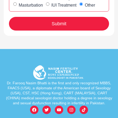
Masturbation
IUI Treatment
Other
Dr. Farooq Nasim Bhatti is the first and only recognized MBBS,
FAACS (USA), a diplomate of the American board of Sexology
(USA), CST, HSC (Hong Kong), CART (MALAYSIA), CART
(CHINA) medical sexologist doctor holding a degree in sexology
and sexual dysfunction resulting in infertility in Pakistan.