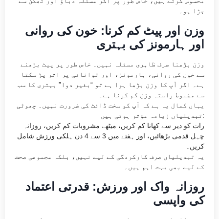
محسوس کرتے ہیں، خاص طور پر اگر مسئلہ دباؤ اور تھکن سے
جڑا ہو۔
وزن اور پیٹ کم کرنا: خون کی روانی
اور ہارمونز کی بہتری
وزن بڑھنا صرف ظاہری مسئلہ نہیں۔ خاص طور پر پیٹ بڑھنے
سے خون کی روانی، ہارمونز، اور توانائی پر اثر پڑ سکتا
ہے۔ اگر آپ کا وزن بڑھا ہوا ہے تو “بغیر دوا” بہتری کا سب
سے مضبوط راستہ وزن کم کرنا ہے۔
یہاں کمال یہ ہے کہ آپ کو سخت ڈائٹ کی ضرورت نہیں۔ چھوٹی
تبدیلیاں زیادہ مؤثر ہوتی ہیں:
رات کو دیر سے کھانا کم کریں، میٹھے مشروبات کم کریں، روزانہ
چہل قدمی بڑھائیں، اور ہفتے میں 3 سے 4 دن ہلکی ورزش شامل
کریں۔
یہ تبدیلیاں صرف کارکردگی کے لیے نہیں، بلکہ مجموعی صحت
کے لیے بھی بہت اہم ہیں۔
روزانہ واک اور ورزش: قدرتی اعتماد
کی واپسی