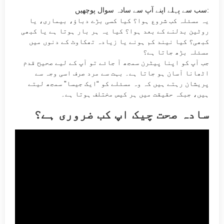
سب سے پہلے اپنے آپ سے سادہ سوال پوچھیں:
یہ مسئلہ کب شروع ہوا؟ کیا کسی بڑے دباؤ، بیماری، یا
روٹین بدلنے کے بعد ہوا؟ کیا یہ ہر بار ہوتا ہے یا کبھی
کبھی؟ کیا نیند کم ہونے یا زیادہ تھکاوٹ کے دنوں میں
مسئلہ بڑھ جاتا ہے؟
جب آپ کو اپنا پیٹرن سمجھ آ جائے تو آپ کے لیے صحیح قدم
اٹھانا آسان ہو جاتا ہے۔ بہت سے مرد صرف اسی وجہ سے
پریشان رہتے ہیں کہ وہ مسئلے کو “ایک جیسا” سمجھ لیتے
ہیں، جبکہ حقیقت میں ہر کیس مختلف ہوتا ہے۔
سادہ صحت چیک اپ کب ضروری ہے؟