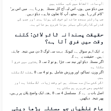
آپ سادہ الفاظ میں کہہ سکتے ہیں:
“میں دباؤ میں ہوں، اس لیے آج کل مسئلہ ہو رہا ہے۔ میں اس پر
کام کر رہا ہوں۔ مجھے آپ کا تعاون چاہیے، دباؤ نہیں۔”
جب پارٹنر سمجھ جائے تو خوف کم ہوتا ہے، اور جسم کی
قدرتی کارکردگی بہتر ہونا شروع ہو جاتی ہے۔
حقیقت پسندانہ ٹائم لائن: کتنے
وقت میں فرق آتا ہے؟
یہ ایک اہم سوال ہے کیونکہ بہت سے لوگ 3 دن میں نتیجہ چاہتے
ہیں۔ حقیقت یہ ہے کہ:
اگر مسئلہ دباؤ اور نیند سے جڑا ہو تو 2 سے 3 ہفتوں میں فرق آ
سکتا ہے
اگر وزن، تمباکو، اور ورزش شامل ہو تو 4 سے 8 ہفتے لگ سکتے
ہیں
اگر کئی سال سے مسئلہ ہو تو وقت زیادہ لگ سکتا ہے اور
تشخیص بھی ضروری ہو سکتی ہے
اصل بات یہ ہے کہ مسلسل 4 سے 8 ہفتے ایک واضح پلان پر رہیں،
پھر نتیجہ دیکھیں۔
عام غلطیاں جو مسئلہ بڑھا دیتی