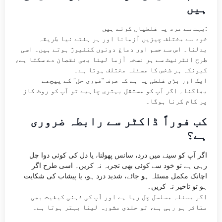
ہیں
بہت سے مرد یہ غلطیاں کرتے ہیں:
خود سے مختلف چیزیں آزمانا اور ہر ہفتے نیا طریقہ
بدلنا۔ اس سے جسم اور دماغ دونوں کنفیوژ ہوتے ہیں۔ اسی
طرح انٹرنیٹ سے ہر نسخہ آزما لینا بھی نقصان دے سکتا ہے،
کیونکہ ہر شخص کا مسئلہ مختلف ہوتا ہے۔
ایک اور بڑی غلطی یہ ہے کہ صرف “فوری حل” کے پیچھے
بھاگنا۔ اگر آپ کو مستقل بہتری چاہیے تو آپ کو روٹ کاز
پر کام کرنا ہوگا۔
کب فوراً ڈاکٹر سے رابطہ ضروری
ہے؟
اگر آپ کو سینے میں درد، سانس پھولنا، یا دل کی کوئی دوا چل
رہی ہے تو خود سے کوئی بھی تجربہ نہ کریں۔ اسی طرح اگر
اچانک مکمل مسئلہ ہو جائے، شدید درد ہو، یا پیشاب کی شکایت
ہو تو تاخیر نہ کریں۔
اگر مسئلہ مسلسل چل رہا ہے اور آپ کی ذہنی کیفیت بھی
متاثر ہو رہی ہے، تو جلدی مشورہ لینا بہتر ہوتا ہے۔