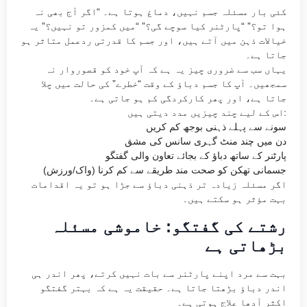
کئی بار مسئلہ جسم نہیں، دماغ ہوتا ہے۔ “اگر آج بھی نہ
ہوا تو؟” “پارٹنر کیا سوچے گی؟” “میں کمزور تو نہیں؟” یہ
خیالات ذہن میں آتے ہیں، اور جسم کا قدرتی ردعمل متاثر ہو
جاتا ہے۔
یہاں سب سے ضروری چیز یہ ہے کہ آپ خود کو قصوروار نہ
سمجھیں۔ آپ کا جسم دباؤ کے وقت “خطرے” کی حالت میں چلا
جاتا ہے، اور پھر کارکردگی کم ہو جاتی ہے۔
اس کے لیے چند چیزیں مدد دیتی ہیں:
سونے سے پہلے ذہنی بوجھ کم کریں
دن میں چند منٹ گہری سانس کی مشق
پارٹنر کے ساتھ دباؤ کے بجائے تعاون والی گفتگو
جسمانی تھکن کو صحت مند طریقے سے کم کرنا (واک/ورزش)
اگر مسئلہ زیادہ تر ذہنی دباؤ سے جڑا ہو تو یہ اقدامات
بہت مؤثر ہو سکتے ہیں۔
رشتے کی گفتگو: خاموشی مسئلہ
بڑھاتی ہے
بہت سے مرد اپنے پارٹنر سے بات نہیں کرتے، پھر اندر ہی
اندر دباؤ بڑھتا جاتا ہے۔ حقیقت یہ ہے کہ بہتر گفتگو
اکثر آدھا علاج ہوتی ہے۔