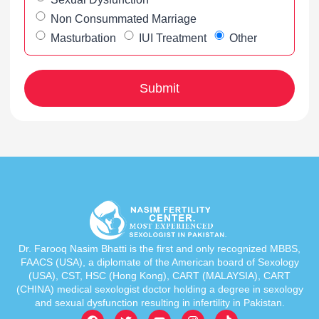
Non Consummated Marriage
Masturbation
IUI Treatment
Other
Dr. Farooq Nasim Bhatti is the first and only recognized MBBS,
FAACS (USA), a diplomate of the American board of Sexology
(USA), CST, HSC (Hong Kong), CART (MALAYSIA), CART
(CHINA) medical sexologist doctor holding a degree in sexology
and sexual dysfunction resulting in infertility in Pakistan.