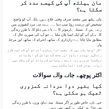
مان ہیلتھ آپ کی کیسے مدد کر
سکتا ہے؟
مان ہیلتھ میں مقصد صرف وقتی علاج نہیں، بلکہ آپ کو واضح
تشخیص اور درست روڈ میپ دینا ہے۔ بہت سے مرد کنفیوژن میں
رہتے ہیں کہ مسئلہ ہارمونز کا ہے یا ذہنی دباؤ کا، یا طرزِ زندگی
کا۔ یہاں آپ کو ایک ایسا پلان ملتا ہے جو آپ کی صورتِ حال کے
مطابق بنایا جاتا ہے—رازداری کے ساتھ، احترام کے ساتھ، اور مرحلہ
وار۔
اگر آپ چاہتے ہیں کہ بغیر دوا بہتری آئے تو آپ کے لیے طرزِ
زندگی، نیند، دباؤ، اور صحت کے عوامل کو ایک ساتھ
دیکھنا ضروری ہے۔ درست رہنمائی کے ساتھ آپ کم وقت میں
زیادہ مؤثر قدم اٹھا سکتے ہیں۔
اکثر پوچھے جانے والے سوالات
کیا بغیر دوا مردانہ کمزوری
ٹھیک ہو سکتی ہے؟
جی ہاں، خاص طور پر اگر مسئلہ نیند، دباؤ، وزن، یا طرزِ زندگی
سے جڑا ہو۔ لیکن ہر کیس میں نہیں۔