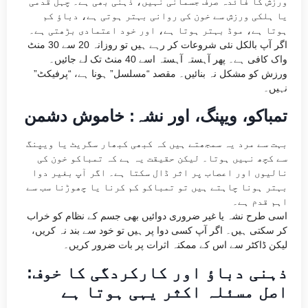
ورزش کا فائدہ صرف جسمانی نہیں، ذہنی بھی ہے۔ چہل قدمی
یا ہلکی ورزش سے خون کی روانی بہتر ہوتی ہے، دباؤ کم
ہوتا ہے، موڈ بہتر ہوتا ہے، اور خود اعتمادی بڑھتی ہے۔
اگر آپ بالکل نئی شروعات کر رہے ہیں تو روزانہ 20 سے 30 منٹ
واک کافی ہے۔ پھر آہستہ آہستہ اسے 40 منٹ تک لے جائیں۔
ورزش کو مشکل نہ بنائیں۔ مقصد “مسلسل” ہونا ہے، “پرفیکٹ”
نہیں۔
تمباکو، ویپنگ، اور نشہ: خاموش دشمن
بہت سے مرد یہ سمجھتے ہیں کہ کبھی کبھار سگریٹ یا ویپنگ
سے کچھ نہیں ہوتا۔ لیکن حقیقت یہ ہے کہ تمباکو خون کی
نالیوں اور اعصاب پر اثر ڈال سکتا ہے۔ اگر آپ بغیر دوا
بہتر ہونا چاہتے ہیں تو تمباکو کم کرنا یا چھوڑنا سب سے
اہم قدم ہے۔
اسی طرح نشہ یا غیر ضروری دوائیں بھی جسم کے نظام کو خراب
کر سکتی ہیں۔ اگر آپ کسی دوا پر ہیں تو خود سے بند نہ کریں،
لیکن ڈاکٹر سے اس کے ممکنہ اثرات پر بات ضرور کریں۔
ذہنی دباؤ اور کارکردگی کا خوف:
اصل مسئلہ اکثر یہی ہوتا ہے