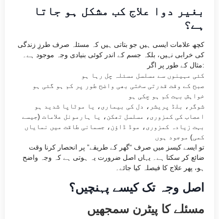
بغیر دوا علاج کب مشکل ہو جاتا
ہے؟
کچھ علامات ایسی ہیں جو بتاتی ہیں کہ مسئلہ صرف طرزِ زندگی
کی خرابی نہیں، بلکہ جسم کے اندر کوئی بنیادی وجہ موجود ہے۔
مثال کے طور پر اگر:
کئی مہینوں سے مسلسل مسئلہ چل رہا ہو
صبح کے وقت قدرتی سختی بھی واضح طور پر کم ہو گئی ہو
خواہش بہت کم ہو چکی ہو
شوگر، بلڈ پریشر، دل کی بیماری، یا موٹاپا شدید ہو
اعصاب کی کمزوری، مسلسل تھکن، یا ہارمونل علامات (جیسے
بہت زیادہ کمزوری، موڈ ڈاؤن، جسمانی طاقت میں نمایاں
کمی) موجود ہوں
تو ایسے کیسز میں صرف “گھر کے طریقے” پر انحصار کرنا وقت
ضائع کر سکتا ہے۔ یہاں اصل ضرورت یہ ہوتی ہے کہ وجہ واضح
ہو، پھر علاج کا فیصلہ کیا جائے۔
اصل وجہ تک کیسے پہنچیں؟
مسئلے کا پیٹرن سمجھیں