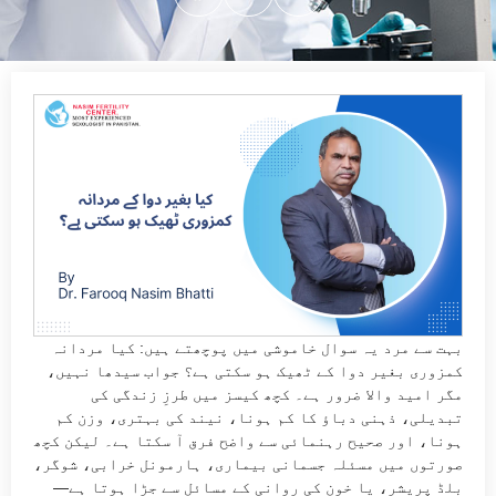
بہت سے مرد یہ سوال خاموشی میں پوچھتے ہیں: کیا مردانہ
کمزوری بغیر دوا کے ٹھیک ہو سکتی ہے؟ جواب سیدھا نہیں،
مگر امید والا ضرور ہے۔ کچھ کیسز میں طرزِ زندگی کی
تبدیلی، ذہنی دباؤ کا کم ہونا، نیند کی بہتری، وزن کم
ہونا، اور صحیح رہنمائی سے واضح فرق آ سکتا ہے۔ لیکن کچھ
صورتوں میں مسئلہ جسمانی بیماری، ہارمونل خرابی، شوگر،
بلڈ پریشر، یا خون کی روانی کے مسائل سے جڑا ہوتا ہے—