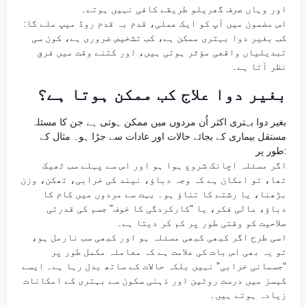
اور وہاں صرف گھریلو طریقے کافی نہیں ہوتے۔
اس مضمون میں آپ کو ایک عملی، قدم بہ قدم روڈ میپ ملے گا:
کب بغیر دوا بہتری ممکن ہے، کب تشخیص ضروری ہے، کون سی
تبدیلیاں واقعی مؤثر ہوتی ہیں، اور کتنے وقت میں فرق
نظر آتا ہے۔
بغیر دوا علاج کب ممکن ہوتا ہے؟
بغیر دوا بہتری اکثر اُن مردوں میں ممکن ہوتی ہے جن کا مسئلہ
مستقل بیماری کے بجائے حالات اور عادات سے جڑا ہو۔ مثال کے
طور پر:
اگر مسئلہ اچانک شروع ہوا ہو اور اس سے پہلے سب ٹھیک
تھا، تو امکان ہے کہ وجہ دباؤ، نیند کی خرابی، تھکن، وزن
بڑھنا، یا رشتے کا تناؤ ہو۔ بہت سے مردوں میں کام کا
دباؤ، مالی فکر، یا “کارکردگی کا خوف” جسم کی قدرتی
صلاحیت کو وقتی طور پر کم کر دیتا ہے۔
اسی طرح اگر کبھی کبھی مسئلہ ہو اور کبھی سب نارمل ہو،
تو یہ بھی اس بات کی علامت ہے کہ معاملہ مکمل طور پر
“جسمانی خرابی” نہیں بلکہ حالات کے ساتھ بدل رہا ہے۔ ایسے
کیسز میں درست روٹین اور ذہنی سکون سے بہتری کے امکانات
زیادہ ہوتے ہیں۔