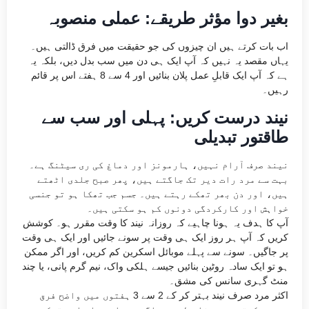
بغیر دوا مؤثر طریقے: عملی منصوبہ
اب بات کرتے ہیں ان چیزوں کی جو حقیقت میں فرق ڈالتی ہیں۔
یہاں مقصد یہ نہیں کہ آپ ایک ہی دن میں سب بدل دیں، بلکہ یہ
ہے کہ آپ ایک قابلِ عمل پلان بنائیں اور 4 سے 8 ہفتے اس پر قائم
رہیں۔
نیند درست کریں: پہلی اور سب سے
طاقتور تبدیلی
نیند صرف آرام نہیں، ہارمونز اور دماغ کی ری سیٹنگ ہے۔
بہت سے مرد رات دیر تک جاگتے ہیں، پھر صبح جلدی اٹھتے
ہیں، اور دن بھر تھکے رہتے ہیں۔ جسم جب تھکا ہو تو جنسی
خواہش اور کارکردگی دونوں کم ہو سکتی ہیں۔
آپ کا ہدف یہ ہونا چاہیے کہ روزانہ نیند کا وقت مقرر ہو۔ کوشش
کریں کہ آپ ہر روز ایک ہی وقت پر سونے جائیں اور ایک ہی وقت
پر جاگیں۔ سونے سے پہلے موبائل اسکرین کم کریں، اور اگر ممکن
ہو تو ایک سادہ روٹین بنائیں جیسے ہلکی واک، نیم گرم پانی، یا چند
منٹ گہری سانس کی مشق۔
اکثر مرد صرف نیند بہتر کر کے 2 سے 3 ہفتوں میں واضح فرق