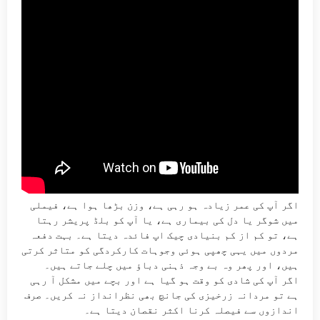
اگر آپ کی عمر زیادہ ہو رہی ہے، وزن بڑھا ہوا ہے، فیملی
میں شوگر یا دل کی بیماری ہے، یا آپ کو بلڈ پریشر رہتا
ہے، تو کم از کم بنیادی چیک اپ فائدہ دیتا ہے۔ بہت دفعہ
مردوں میں یہی چھپی ہوئی وجوہات کارکردگی کو متاثر کرتی
ہیں، اور پھر وہ بے وجہ ذہنی دباؤ میں چلے جاتے ہیں۔
اگر آپ کی شادی کو وقت ہو گیا ہے اور بچے میں مشکل آ رہی
ہے تو مردانہ زرخیزی کی جانچ بھی نظرانداز نہ کریں۔ صرف
اندازوں سے فیصلہ کرنا اکثر نقصان دیتا ہے۔