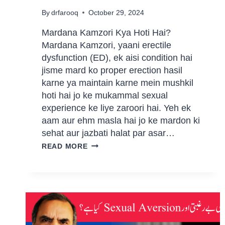
By
drfarooq
October 29, 2024
Mardana Kamzori Kya Hoti Hai?
Mardana Kamzori, yaani erectile
dysfunction (ED), ek aisi condition hai
jisme mard ko proper erection hasil
karne ya maintain karne mein mushkil
hoti hai jo ke mukammal sexual
experience ke liye zaroori hai. Yeh ek
aam aur ehm masla hai jo ke mardon ki
sehat aur jazbati halat par asar…
READ MORE